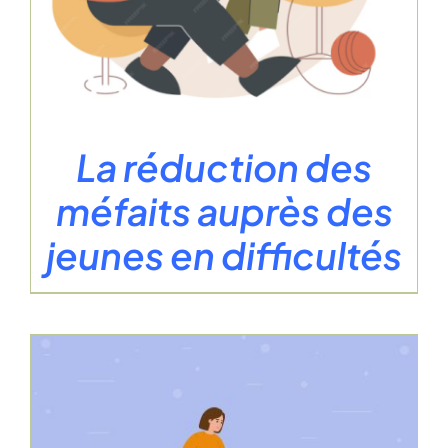
La réduction des
méfaits auprès des
jeunes en difficultés