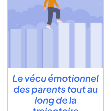
Le vécu émotionnel
des parents tout au
long de la
trajectoire