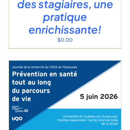
des stagiaires, une
pratique
enrichissante!
$
0.00