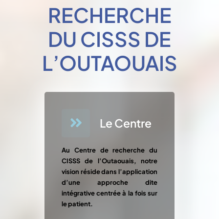
RECHERCHE
DU CISSS DE
L’OUTAOUAIS
Le Centre
Au Centre de recherche du
CISSS de l’Outaouais, notre
vision réside dans l’application
d’une approche dite
intégrative centrée à la fois sur
le patient.