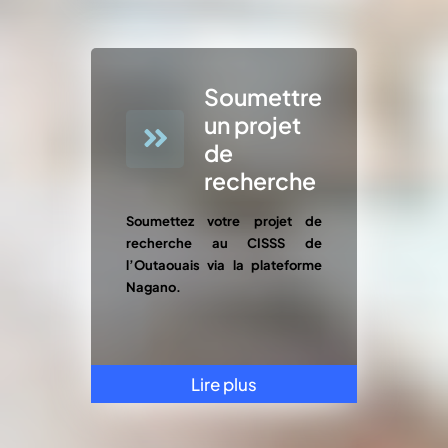
Soumettre
un projet
de
recherche
Soumettez votre projet de
recherche au CISSS de
l’Outaouais via la plateforme
Nagano.
Lire plus