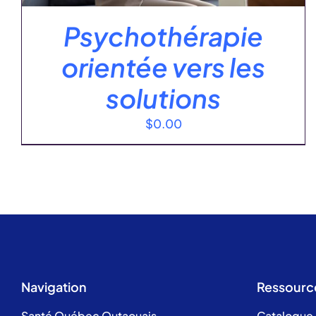
Psychothérapie
orientée vers les
solutions
$
0.00
Navigation
Ressourc
Santé Québec Outaouais
Catalogue