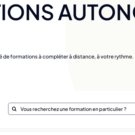
IONS AUTO
é de formations à compléter à distance, à votre rythme.
Recherche
sur
le
site