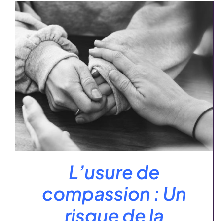
AJOUTER AU PANIER
/
DÉTAILS
L’usure de
compassion : Un
risque de la