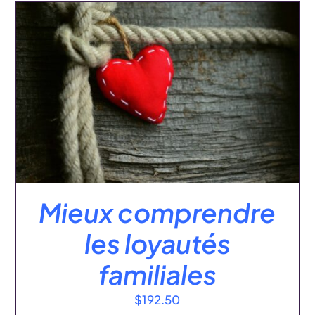
:
AJOUTER AU PANIER
/
DÉTAILS
Mieux comprendre
les loyautés
familiales
$
192.50