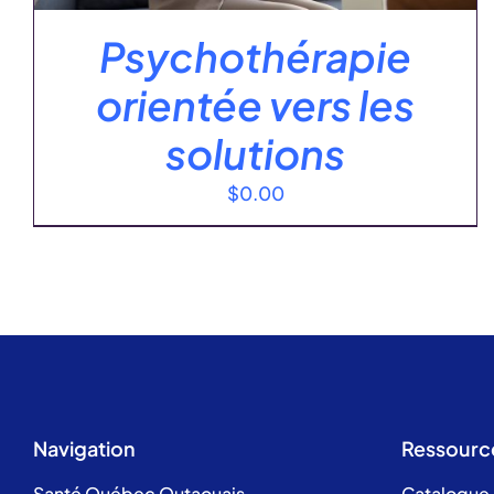
Psychothérapie
orientée vers les
solutions
$
0.00
Navigation
Ressourc
Santé Québec Outaouais
Catalogue