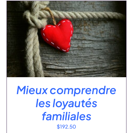
:
AJOUTER AU PANIER
/
DÉTAILS
Mieux comprendre
les loyautés
familiales
$
192.50