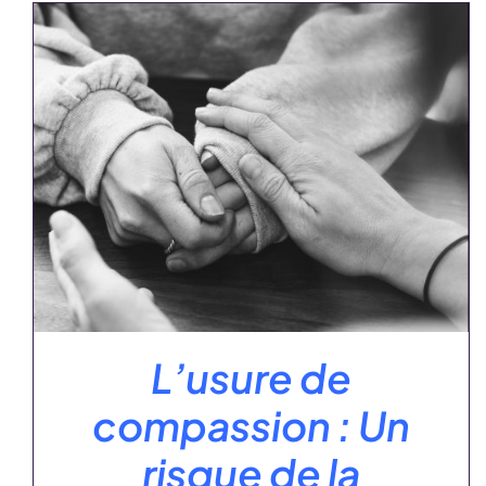
AJOUTER AU PANIER
/
DÉTAILS
L’usure de
compassion : Un
risque de la