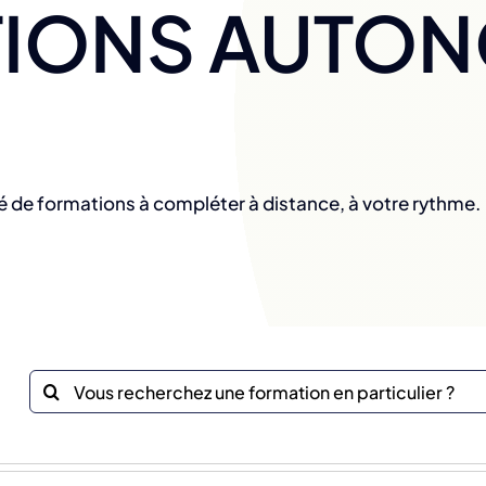
IONS AUTO
é de formations à compléter à distance, à votre rythme.
Recherche
sur
le
site