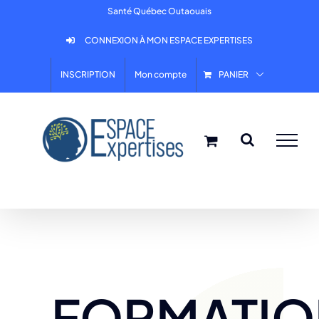
Skip
Santé Québec Outaouais
to
CONNEXION À MON ESPACE EXPERTISES
content
INSCRIPTION
Mon compte
PANIER
FORMATIO