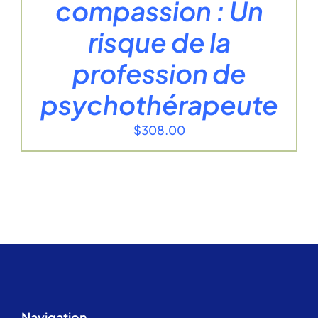
compassion : Un
risque de la
profession de
psychothérapeute
$
308.00
Navigation