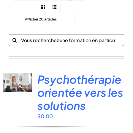
Afficher 20 articles
Recherche
sur
le
site
:
Psychothérapie
orientée vers les
solutions
$
0.00