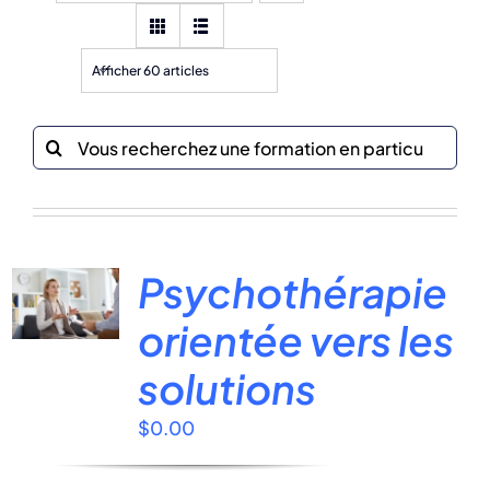
Afficher 60 articles
Recherche
sur
le
site
:
Psychothérapie
orientée vers les
solutions
$
0.00