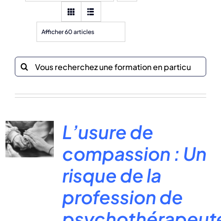
Afficher 60 articles
Recherche
sur
le
site
:
L’usure de
compassion : Un
risque de la
profession de
psychothérapeut