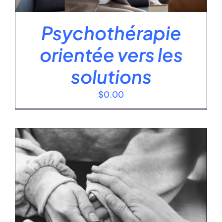
Psychothérapie
orientée vers les
solutions
$
0.00