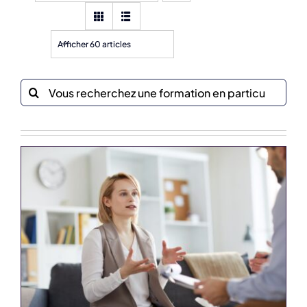
Afficher 60 articles
Recherche
sur
le
site
: