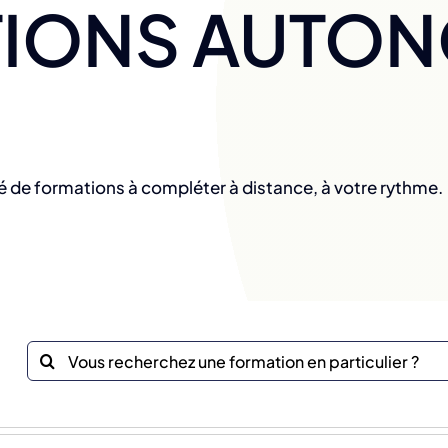
IONS AUTO
é de formations à compléter à distance, à votre rythme.
Recherche
sur
le
site