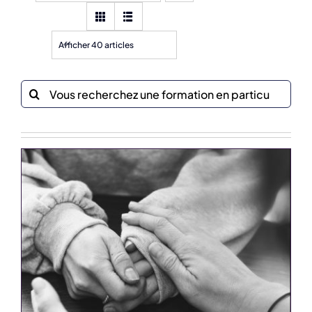
Afficher 40 articles
Recherche
sur
le
site
: