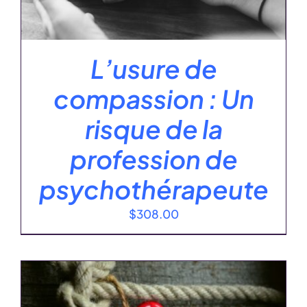
L’usure de
compassion : Un
risque de la
profession de
psychothérapeute
$
308.00