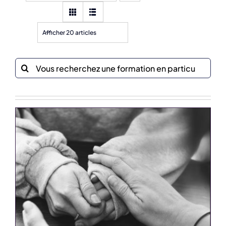
Afficher 20 articles
Recherche
sur
le
site
: