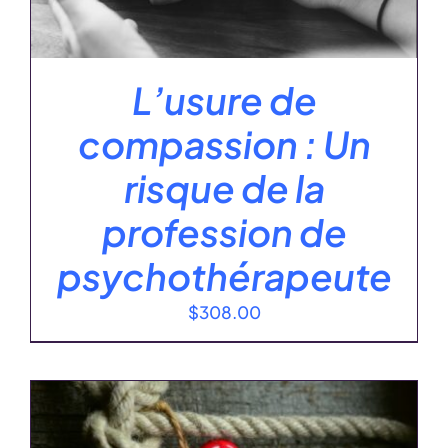
L’usure de
compassion : Un
risque de la
profession de
psychothérapeute
$
308.00