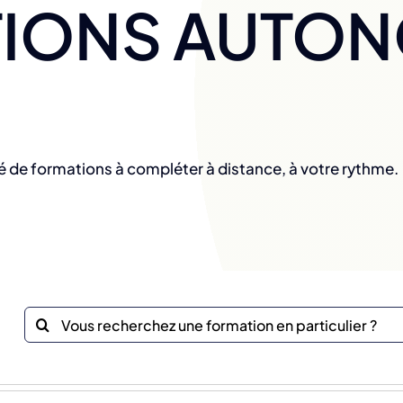
IONS AUTO
é de formations à compléter à distance, à votre rythme.
Recherche
sur
le
site