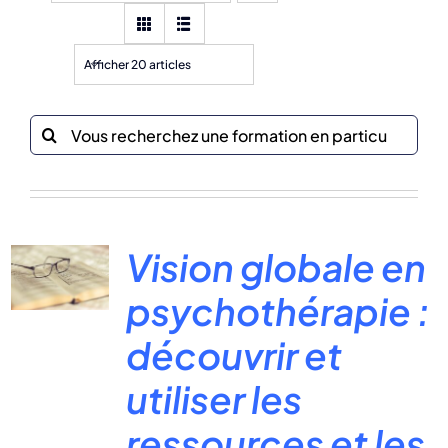
Afficher 20 articles
Recherche
sur
le
site
:
Vision globale en
psychothérapie :
découvrir et
utiliser les
ressources et les