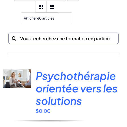
Afficher 60 articles
Recherche
sur
le
site
:
Psychothérapie
orientée vers les
solutions
$
0.00