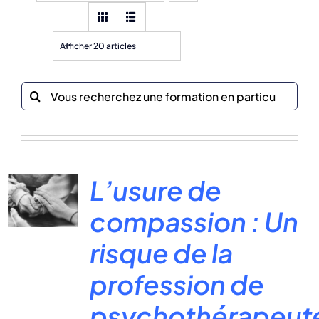
Afficher 20 articles
Recherche
sur
le
site
:
L’usure de
compassion : Un
risque de la
profession de
psychothérapeut