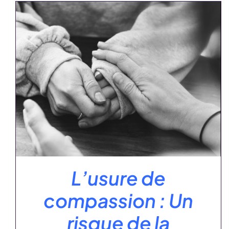
AJOUTER AU PANIER
/
DÉTAILS
L’usure de
compassion : Un
risque de la