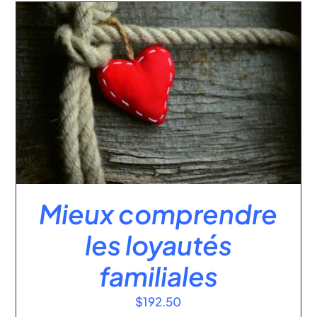
:
AJOUTER AU PANIER
/
DÉTAILS
Mieux comprendre
les loyautés
familiales
$
192.50