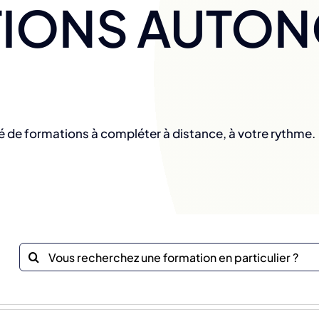
IONS AUTO
é de formations à compléter à distance, à votre rythme.
Recherche
sur
le
site