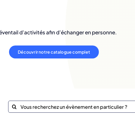
éventail d’activités afin d’échanger en personne.
Découvrir notre catalogue complet
Recherche
sur
le
site