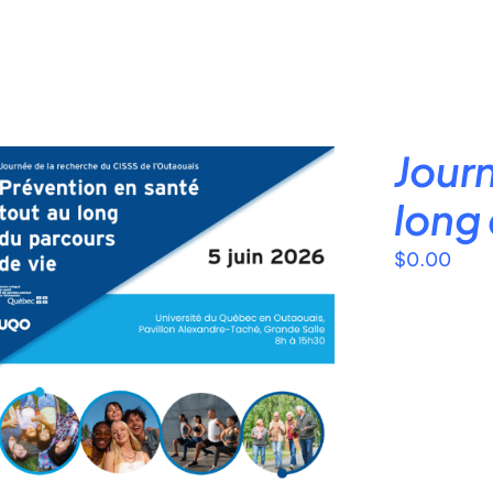
Journ
long 
$
0.00