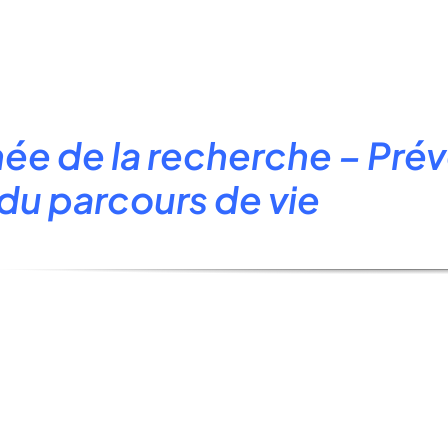
:
ée de la recherche – Prév
du parcours de vie