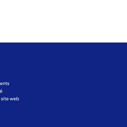
ents
té
u site web