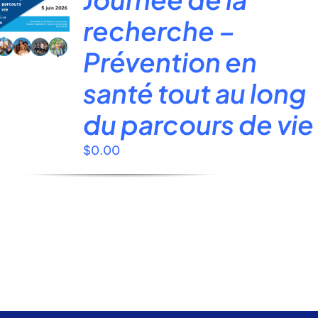
site
recherche –
:
Prévention en
santé tout au long
du parcours de vie
$
0.00