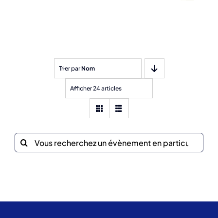
Trier par
Nom
Afficher 24 articles
Recherche
sur
le
site
: