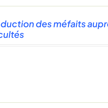
éduction des méfaits aupr
icultés