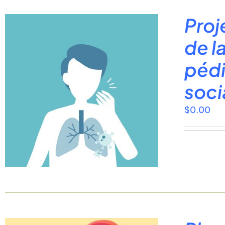
Proj
de l
pédi
soci
$
0.00