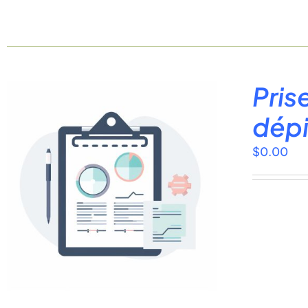
Pris
dépi
$
0.00