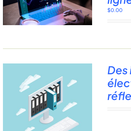
$
0.00
Des 
élec
réfl