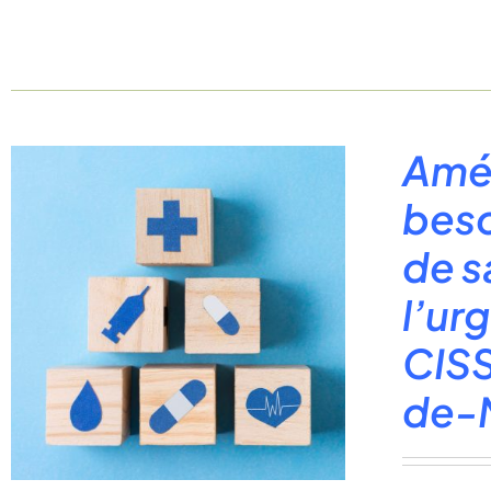
Amél
beso
de s
l’ur
CISS
de-