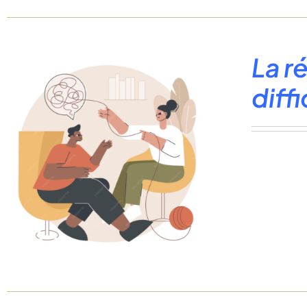
La r
diff