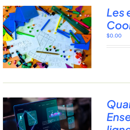
Les 
Coor
$
0.00
Quan
Ense
lign