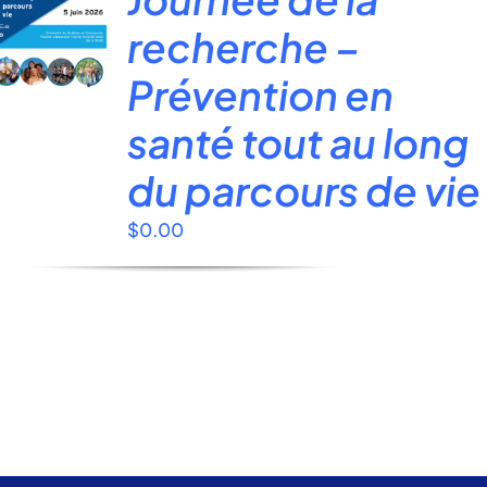
site
recherche –
:
Prévention en
santé tout au long
du parcours de vie
$
0.00