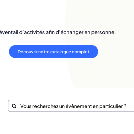
éventail d’activités afin d’échanger en personne.
Découvrir notre catalogue complet
Recherche
sur
le
site