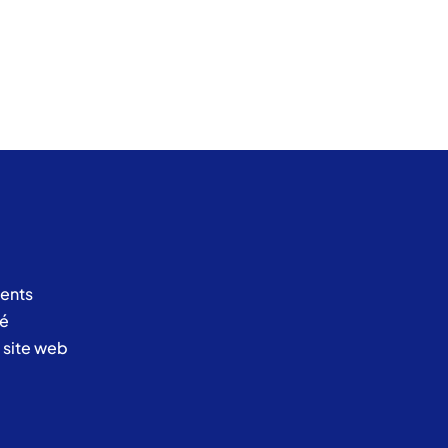
ents
té
u site web