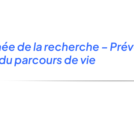
:
ée de la recherche – Prév
du parcours de vie