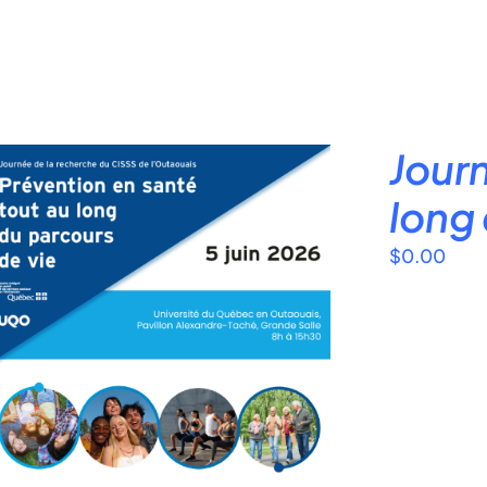
Journ
long 
$
0.00