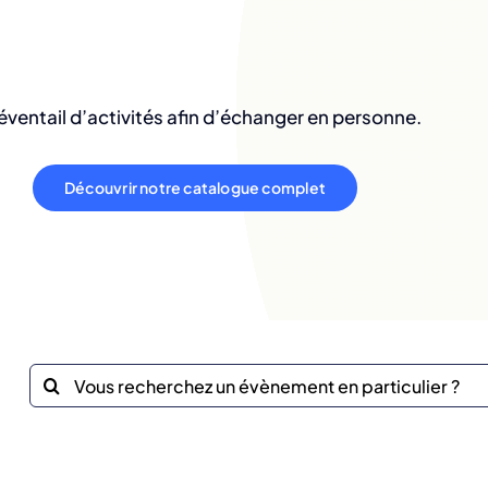
éventail d’activités afin d’échanger en personne.
Découvrir notre catalogue complet
Recherche
sur
le
site