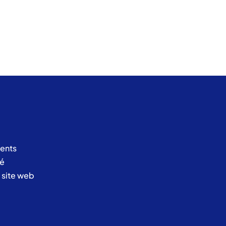
ents
té
u site web