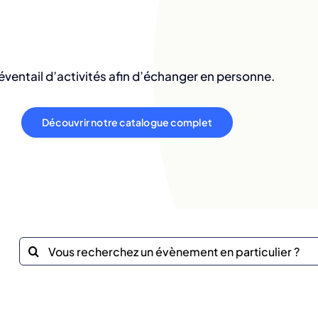
éventail d’activités afin d’échanger en personne.
Découvrir notre catalogue complet
Recherche
sur
le
site