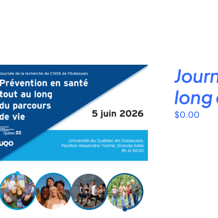
Journ
long 
$
0.00