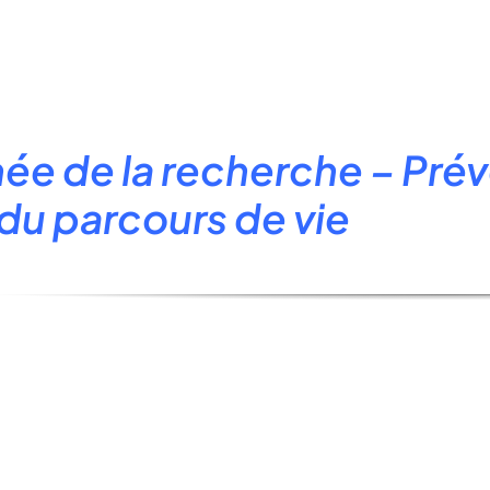
:
ée de la recherche – Prév
du parcours de vie