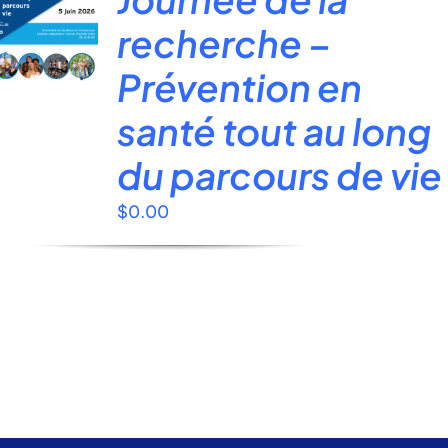
site
recherche –
:
Prévention en
santé tout au long
du parcours de vie
$
0.00