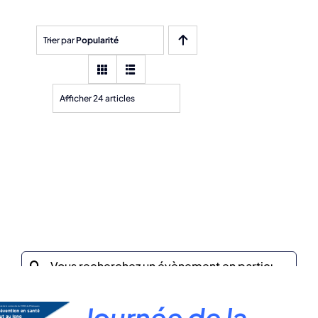
Trier par
Popularité
Afficher 24 articles
Recherche
sur
le
Journée de la