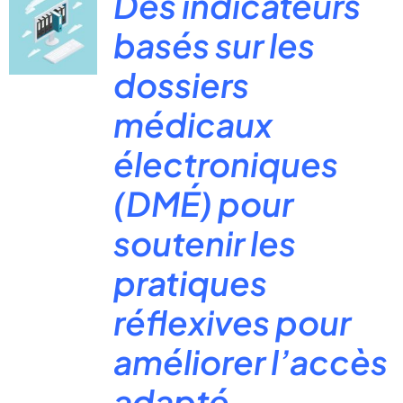
Des indicateurs
basés sur les
dossiers
médicaux
électroniques
(DMÉ) pour
soutenir les
pratiques
réflexives pour
améliorer l’accès
adapté