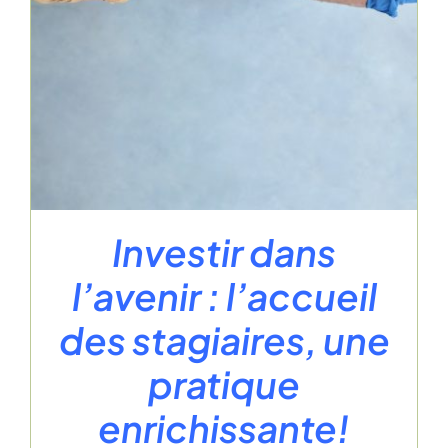
Investir dans
l’avenir : l’accueil
des stagiaires, une
pratique
enrichissante!