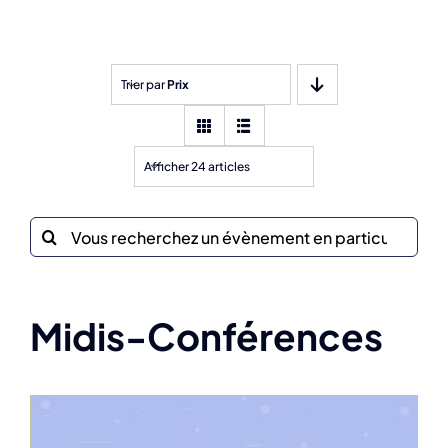
Trier par
Prix
Afficher 24 articles
Recherche
sur
le
site
Midis-Conférences
: