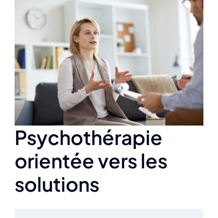
Agrandir
l&apos;image
Psychothérapie
orientée vers les
solutions