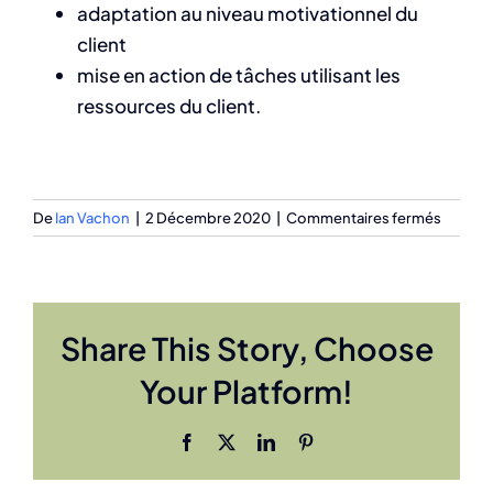
adaptation au niveau motivationnel du
client
mise en action de tâches utilisant les
ressources du client.
sur
De
Ian Vachon
|
2 Décembre 2020
|
Commentaires fermés
Psycho
orienté
vers
les
Share This Story, Choose
solutio
Your Platform!
Facebook
X
LinkedIn
Pinterest