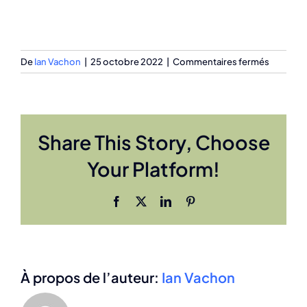
sur
De
Ian Vachon
|
25 octobre 2022
|
Commentaires fermés
L’usure
de
compass
:
Share This Story, Choose
Un
risque
Your Platform!
de
la
professi
Facebook
X
LinkedIn
Pinterest
de
psychot
À propos de l’auteur:
Ian Vachon