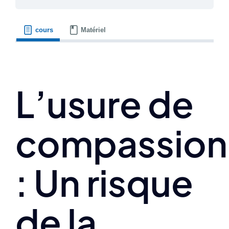
cours
Matériel
L’usure de
compassion
: Un risque
de la