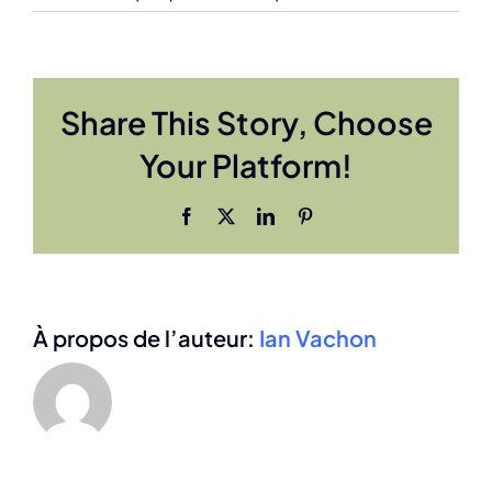
Les
trouble
anxieux
chez
Share This Story, Choose
les
enfants
Your Platform!
et
les
adoles
Facebook
X
LinkedIn
Pinterest
À propos de l’auteur:
Ian Vachon