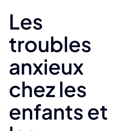
Les
troubles
anxieux
chez les
enfants et