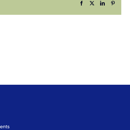
Facebook
X
LinkedIn
Pinteres
ents