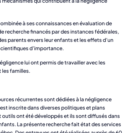
s mécanismes qui contribuent à la négligence
, combinée à ses connaissances en évaluation de
e recherche financés par des instances fédérales,
 des parents envers leur enfants et les effets d’un
scientifiques d’importance.
ligence lui ont permis de travailler avec les
les familles.
ources récurrentes sont dédiées à la négligence
t inscrite dans diverses politiques et plans
 outils ont été développés et ils sont diffusés dans
nfants. La présente recherche fait état des services
uébec. Des entrevues ont été réalisées auprès de 60