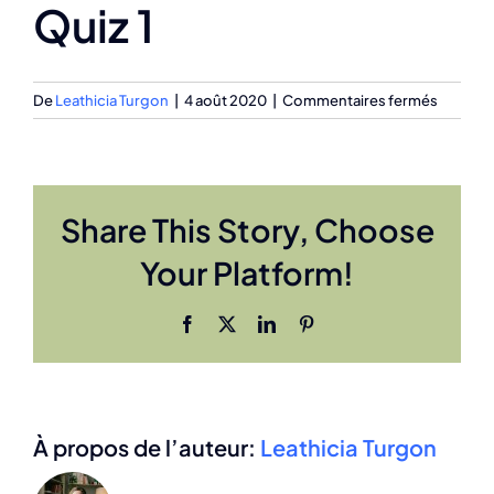
Quiz 1
sur
De
Leathicia Turgon
|
4 août 2020
|
Commentaires fermés
Quiz
1
Share This Story, Choose
Your Platform!
Facebook
X
LinkedIn
Pinterest
À propos de l’auteur:
Leathicia Turgon