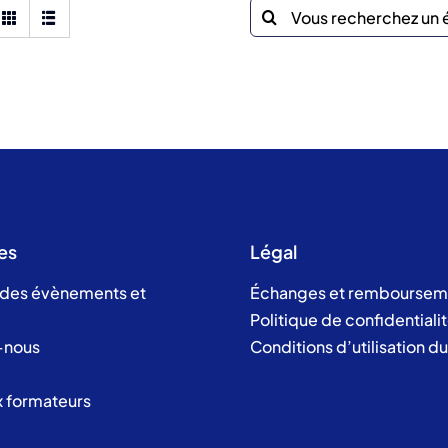
Recherche
sur
le
site
:
es
Légal
 des évènements et
Échanges et remboursem
Politique de confidentiali
-nous
Conditions d’utilisation d
x formateurs