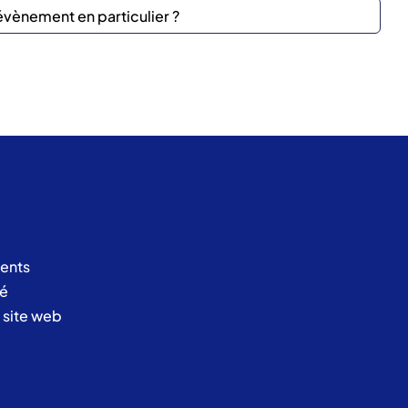
ents
té
u site web