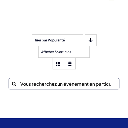
Trier par
Popularité
Afficher 36 articles
Recherche
sur
le
site
: