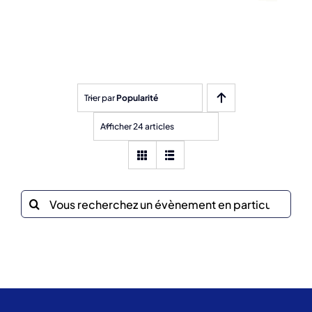
Trier par
Popularité
Afficher 24 articles
Recherche
sur
le
site
: