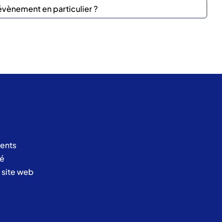
ents
té
u site web