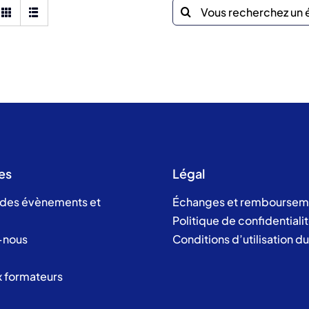
Recherche
sur
le
site
:
es
Légal
 des évènements et
Échanges et remboursem
Politique de confidentiali
-nous
Conditions d’utilisation d
x formateurs