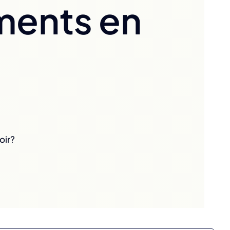
ments en
oir?