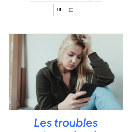
Les troubles