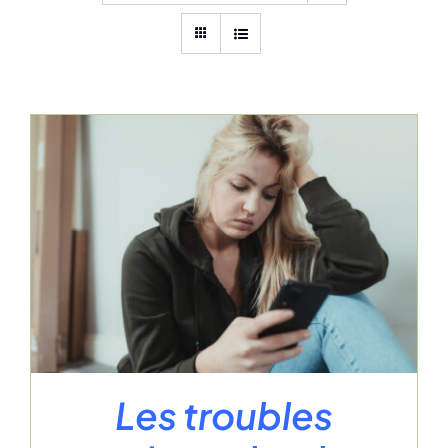
Les troubles