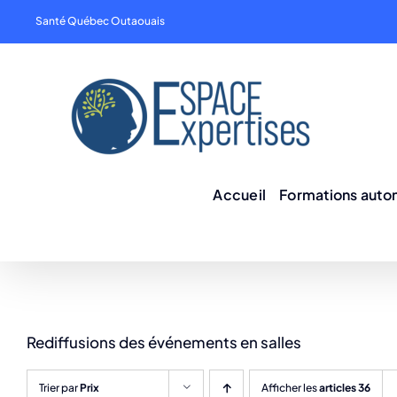
Skip
Santé Québec Outaouais
to
content
Accueil
Formations aut
Rediffusions des événements en salles
Trier par
Prix
Afficher les
articles 36