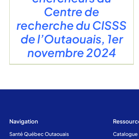
Centre de
recherche du CISSS
de l’Outaouais, 1er
novembre 2024
Navigation
Ressourc
Santé Québec Outaouais
Catalogue