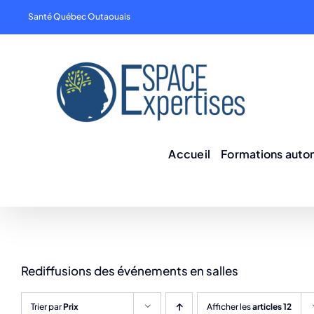
Skip
Santé Québec Outaouais
to
content
Accueil
Formations aut
Rediffusions des événements en salles
Trier par
Prix
Afficher les
articles 12