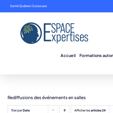
Skip
Santé Québec Outaouais
to
content
Accueil
Formations aut
Rediffusions des événements en salles
Trier par
Date
Afficher les
articles 24