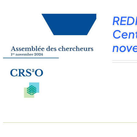
REDI
Cent
nov