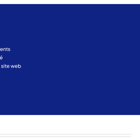
ents
té
u site web