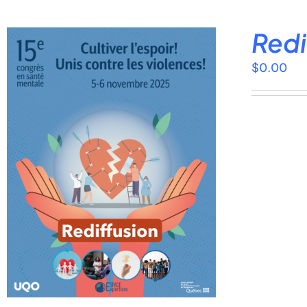
Redi
$
0.00