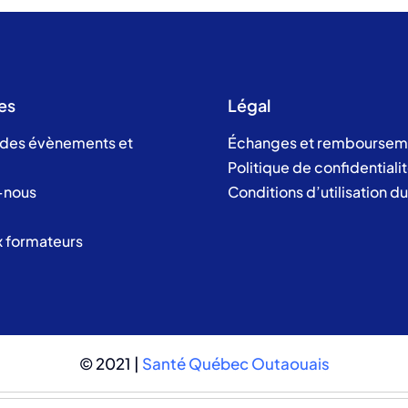
es
Légal
 des évènements et
Échanges et remboursem
Politique de confidentiali
-nous
Conditions d’utilisation d
x formateurs
© 2021 |
Santé Québec Outaouais