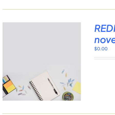
REDI
nov
$
0.00