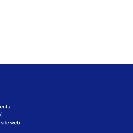
ents
té
u site web