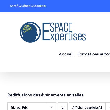
Skip
Santé Québec Outaouais
to
content
Accueil
Formations aut
Rediffusions des événements en salles
Trier par
Prix
Afficher les
articles 12