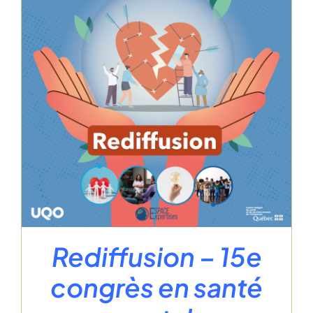
Rediffusion – 15e
congrès en santé