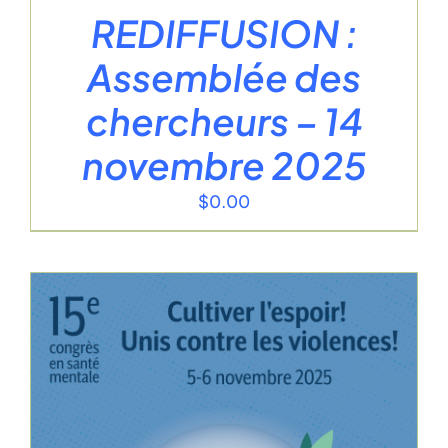
REDIFFUSION :
Assemblée des
chercheurs – 14
novembre 2025
$
0.00