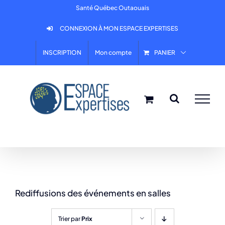
Skip
Santé Québec Outaouais
to
CONNEXION À MON ESPACE EXPERTISES
content
INSCRIPTION
Mon compte
PANIER
Rediffusions des événements en salles
Trier par
Prix