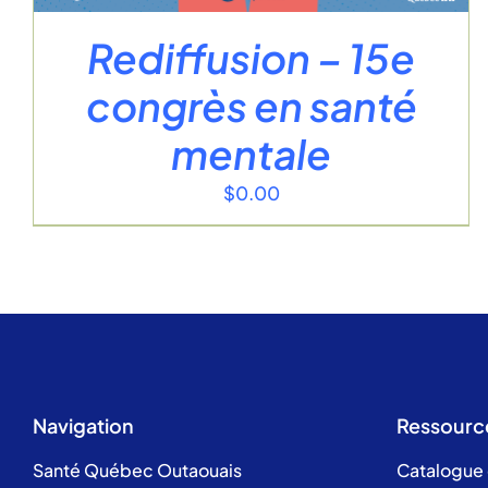
Rediffusion – 15e
congrès en santé
mentale
$
0.00
Navigation
Ressourc
Santé Québec Outaouais
Catalogue