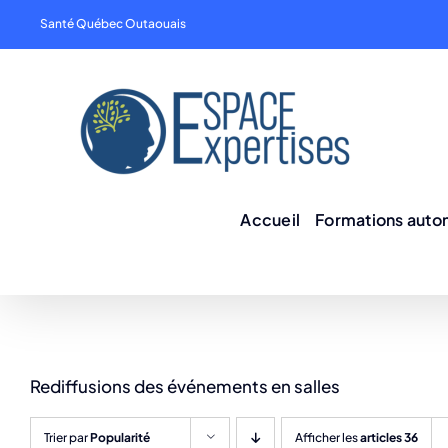
Skip
Santé Québec Outaouais
to
content
Accueil
Formations aut
Rediffusions des événements en salles
Trier par
Popularité
Afficher les
articles 36