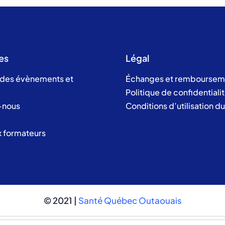
es
Légal
 des évènements et
Échanges et remboursem
Politique de confidentiali
-nous
Conditions d’utilisation d
x formateurs
© 2021 |
Santé Québec Outaouais