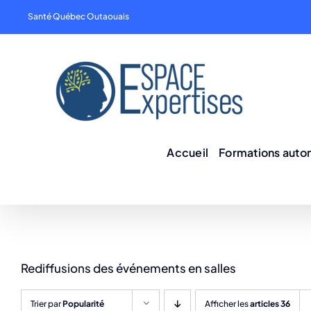
Skip
Santé Québec Outaouais
to
content
Accueil
Formations aut
Rediffusions des événements en salles
Trier par
Popularité
Afficher les
articles 36