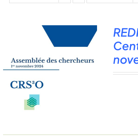
REDI
Cent
nov