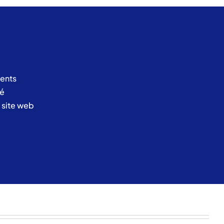
ents
té
u site web