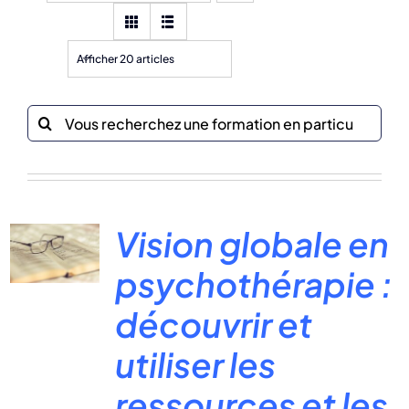
Afficher 20 articles
Recherche
sur
le
site
:
Vision globale en
psychothérapie :
découvrir et
utiliser les
ressources et les