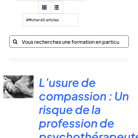
Afficher 60 articles
Recherche
sur
le
site
:
L’usure de
compassion : Un
risque de la
profession de
psychothérapeut