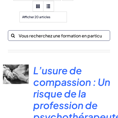
Afficher 20 articles
Recherche
sur
le
site
:
L’usure de
compassion : Un
risque de la
profession de
psychothérapeut